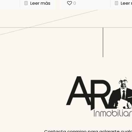
Leer más
0
Leer
Contacta conmigo para aclararte cualq