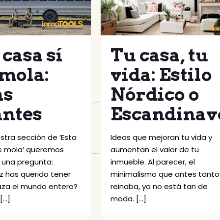
 casa sí
Tu casa, tu
mola:
vida: Estilo
as
Nórdico o
antes
Escandinav
stra sección de ‘Esta
Ideas que mejoran tu vida y
e mola’ queremos
aumentan el valor de tu
 una pregunta:
inmueble. Al parecer, el
z has querido tener
minimalismo que antes tanto
aza el mundo entero?
reinaba, ya no está tan de
[…]
moda.
[…]