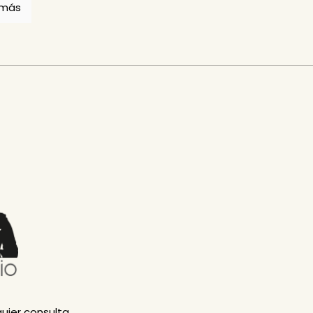
 más
uier consulta